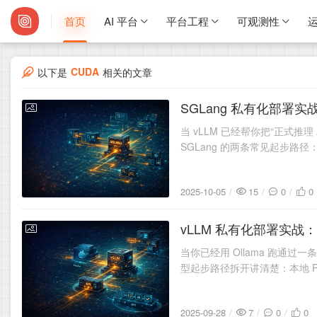
首页
AI 平台
平台工程
可观测性
运
CUDA
以下是
相关的文章
SGLang 私有化部署实
2025-10-05
当 vLLM 已经帮你把“正式
SGLang 的两条常见起步路径
2025-10-05
15
0
0
vLLM 私有化部署实战：
2025-09-28
当你已经用 Ollama 跑通
型起步路径拆开讲清楚：本地 Pyt
2025-09-28
7
0
0