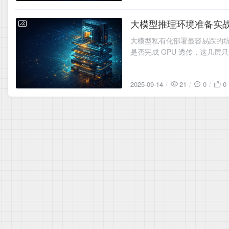
大模型推理环境准备实战
2025-09-14
大模型私有化部署最容易踩的坑，
是否完成 GPU 透传，这几层只
2025-09-14
21
0
0