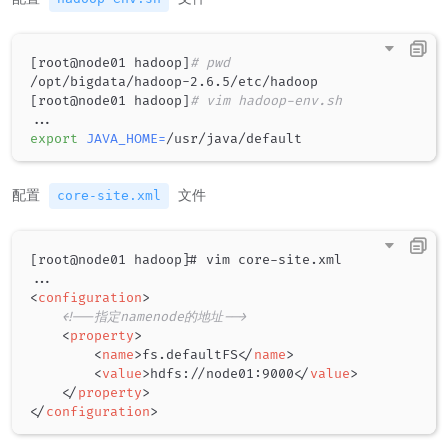
[
root@node01 hadoop
]
# pwd
[
root@node01 hadoop
]
# vim hadoop-env.sh
..
export
JAVA_HOME
=
配置
文件
core-site.xml
[root@node01 hadoop]# vim core-site.xml

<
configuration
>
<!--指定namenode的地址-->
<
property
>
<
name
>
fs.defaultFS
</
name
>
<
value
>
hdfs://node01:9000
</
value
>
</
property
>
</
configuration
>