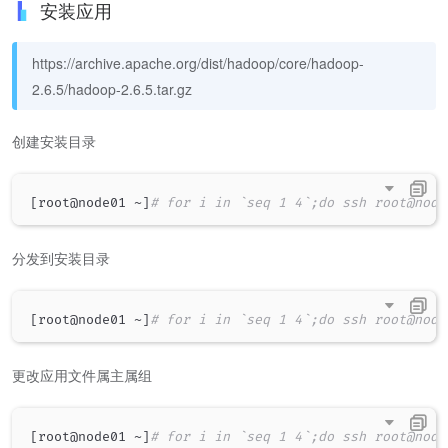
安装应用
https://archive.apache.org/dist/hadoop/core/hadoop-
2.6.5/hadoop-2.6.5.tar.gz
创建安装目录
[
root@node01 ~
]
# for i in `seq 1 4`;do ssh root@node
分发到安装目录
[
root@node01 ~
]
# for i in `seq 1 4`;do ssh root@node
更改应用文件属主属组
[
root@node01 ~
]
# for i in `seq 1 4`;do ssh root@node