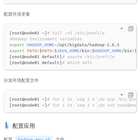
配置环境变量
[
root@node01 ~
]
# tail -n3 /etc/profile
#Hadoop Environment variables
export
HADOOP_HOME
=
export
PATH
=
$PATH
:
$JAVA_HOME
/bin:
$HADOOP_HOME
/bin:
$H
[
root@node01 default
]
# source /etc/profile
[
root@node01 default
]
# which hdfs
分发环境配置文件
[
root@node01 ~
]
# for i in `seq 1 4`;do scp /etc/prof
[
root@node01 ~
]
# for i in `seq 1 4`;do ssh root@node
配置应用
配置
文件
hadoop-env.sh