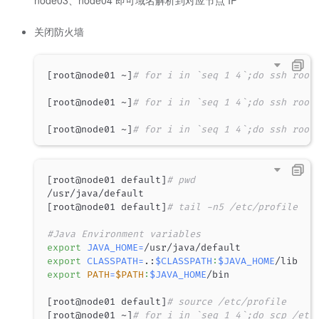
关闭防火墙
[
root@node01 ~
]
# for i in `seq 1 4`;do ssh root
[
root@node01 ~
]
# for i in `seq 1 4`;do ssh root
[
root@node01 ~
]
# for i in `seq 1 4`;do ssh root
[
root@node01 default
]
# pwd
[
root@node01 default
]
# tail -n5 /etc/profile
#Java Environment variables
export
JAVA_HOME
=
export
CLASSPATH
=
.:
$CLASSPATH
:
$JAVA_HOME
export
PATH
=
$PATH
:
$JAVA_HOME
/bin

[
root@node01 default
]
# source /etc/profile
[
root@node01 ~
]
# for i in `seq 1 4`;do scp /etc