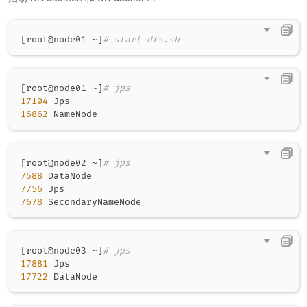
[
root@node01 ~
]
# start-dfs.sh
[
root@node01 ~
]
# jps
17104
16862
[
root@node02 ~
]
# jps
7588
7756
7678
[
root@node03 ~
]
# jps
17881
17722