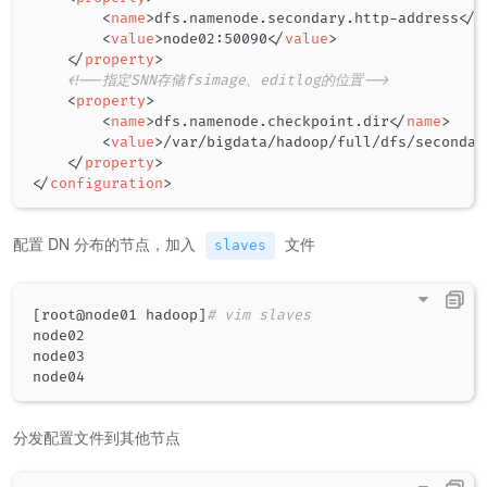
<
name
>
dfs.namenode.secondary.http-address
</
n
<
value
>
node02:50090
</
value
>
</
property
>
<!--指定SNN存储fsimage、editlog的位置-->
<
property
>
<
name
>
dfs.namenode.checkpoint.dir
</
name
>
<
value
>
/var/bigdata/hadoop/full/dfs/secondar
</
property
>
</
configuration
>
配置 DN 分布的节点，加入
文件
slaves
[
root@node01 hadoop
]
# vim slaves
node02

node03

分发配置文件到其他节点