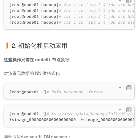
[
root@node01 hadoop
]
# for i in `seq 2 4`;do scp hado
[
root@node01 hadoop
]
# for i in `seq 2 4`;do scp core
[
root@node01 hadoop
]
# for i in `seq 2 4`;do scp hdfs
[
root@node01 hadoop
]
# for i in `seq 2 4`;do scp slav
2. 初始化和启动应用
这些操作只需在 node01 节点执行
对负责元数据的 NN 做格式化
[
root@node01 ~
]
# hdfs namenode -format
[
root@node01 ~
]
# ls /var/bigdata/hadoop/full/dfs/nam
启动 NN daemon 和 DN daemon：