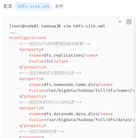
配置
文件
hdfs-site.xml
[root@node01 hadoop]# vim hdfs-site.xml

<
configuration
>
<!--指定hdfs保存数据的副本数量-->
<
property
>
<
name
>
dfs.replication
</
name
>
<
value
>
3
</
value
>
</
property
>
<!--指定NN保存元数据的位置-->
<
property
>
<
name
>
dfs.namenode.name.dir
</
name
>
<
value
>
/var/bigdata/hadoop/full/dfs/name
</
va
</
property
>
<!--指定DN保存block的位置-->
<
property
>
<
name
>
dfs.datanode.data.dir
</
name
>
<
value
>
/var/bigdata/hadoop/full/dfs/data
</
va
</
property
>
<!--指定SNN的位置-->
<
property
>