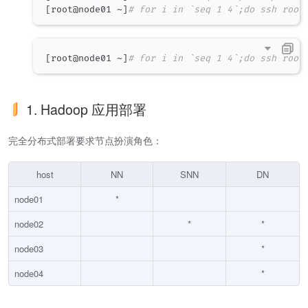
[
root@node01 ~
]
# for i in `seq 1 4`;do ssh root
[
root@node01 ~
]
# for i in `seq 1 4`;do ssh root
1. Hadoop 应用部署
完全分布式部署要求节点扮演角色：
host
NN
SNN
DN
node01
*
node02
*
*
node03
*
node04
*