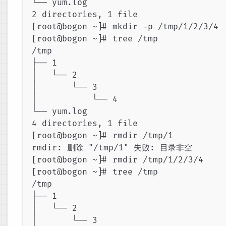
└── yum.log

2 directories, 1 file

[root@bogon ~]# mkdir -p /tmp/1/2/3/4

[root@bogon ~]# tree /tmp

/tmp

├── 1

│   └── 2

│       └── 3

│           └── 4

└── yum.log

4 directories, 1 file

[root@bogon ~]# rmdir /tmp/1

rmdir: 删除 "/tmp/1" 失败: 目录非空

[root@bogon ~]# rmdir /tmp/1/2/3/4

[root@bogon ~]# tree /tmp

/tmp

├── 1

│   └── 2

│       └── 3
