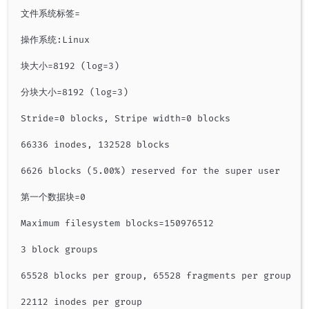
文件系统标签=

操作系统:Linux

块大小=8192 (log=3)

分块大小=8192 (log=3)

Stride=0 blocks, Stripe width=0 blocks

66336 inodes, 132528 blocks

6626 blocks (5.00%) reserved for the super user

第一个数据块=0

Maximum filesystem blocks=150976512

3 block groups

65528 blocks per group, 65528 fragments per group

22112 inodes per group
