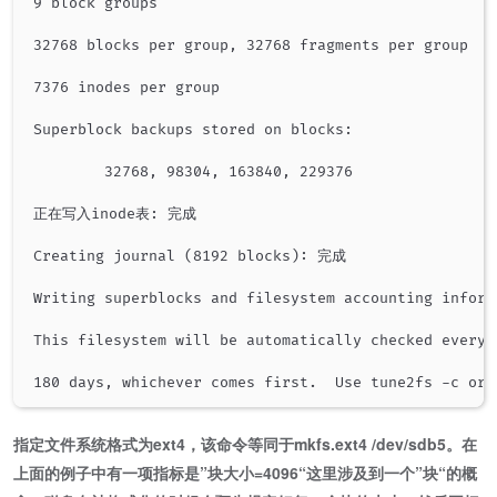
9 block groups

32768 blocks per group, 32768 fragments per group

7376 inodes per group

Superblock backups stored on blocks:

        32768, 98304, 163840, 229376

正在写入inode表: 完成

Creating journal (8192 blocks): 完成

Writing superblocks and filesystem accounting inform
This filesystem will be automatically checked every 3
指定文件系统格式为ext4，该命令等同于mkfs.ext4 /dev/sdb5。在
上面的例子中有一项指标是”块大小=4096“这里涉及到一个”块“的概