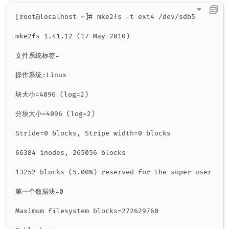
[root@localhost ~]# mke2fs -t ext4 /dev/sdb5

mke2fs 1.41.12 (17-May-2010)

文件系统标签=

操作系统:Linux

块大小=4096 (log=2)

分块大小=4096 (log=2)

Stride=0 blocks, Stripe width=0 blocks

66384 inodes, 265056 blocks

13252 blocks (5.00%) reserved for the super user

第一个数据块=0

Maximum filesystem blocks=272629760
