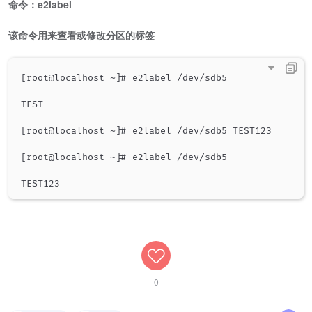
命令：e2label
该命令用来查看或修改分区的标签
[root@localhost ~]# e2label /dev/sdb5

TEST

[root@localhost ~]# e2label /dev/sdb5 TEST123

[root@localhost ~]# e2label /dev/sdb5

0