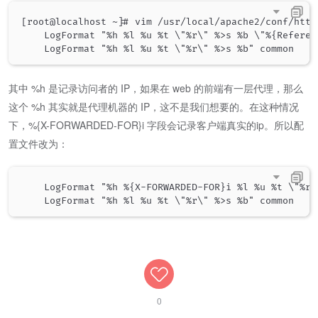
[root@localhost ~]# vim /usr/local/apache2/conf/httpd
    LogFormat "%h %l %u %t \"%r\" %>s %b \"%{Referer
其中 %h 是记录访问者的 IP，如果在 web 的前端有一层代理，那么
这个 %h 其实就是代理机器的 IP，这不是我们想要的。在这种情况
下，%{X-FORWARDED-FOR}i 字段会记录客户端真实的ip。所以配
置文件改为：
    LogFormat "%h %{X-FORWARDED-FOR}i %l %u %t \"%r\
0