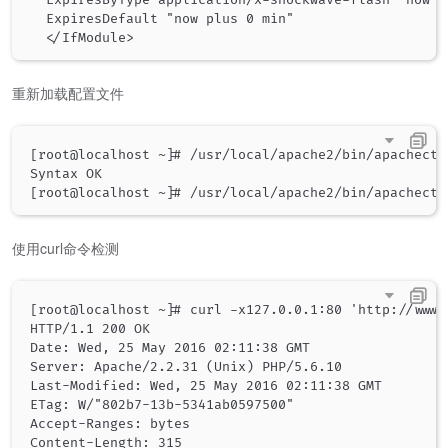
  ExpiresDefault "now plus 0 min"

重新加载配置文件
[root@localhost ~]# /usr/local/apache2/bin/apachectl 
Syntax OK

使用curl命令检测
[root@localhost ~]# curl -x127.0.0.1:80 'http://www.
HTTP/1.1 200 OK

Date: Wed, 25 May 2016 02:11:38 GMT

Server: Apache/2.2.31 (Unix) PHP/5.6.10

Last-Modified: Wed, 25 May 2016 02:11:38 GMT

ETag: W/"802b7-13b-5341ab0597500"

Accept-Ranges: bytes

Content-Length: 315
