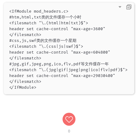
<IfModule mod_headers.c>

#htm,html,txt类的文件缓存一个小时

<filesmatch "\.(html|htm|txt)$">

header set cache-control "max-age=3600"

</filesmatch>

#css,js,swf类的文件缓存一个星期

<filesmatch "\.(css|js|swf)$">

header set cache-control "max-age=604800"

</filesmatch>

#jpg,gif,jpeg,png,ico,flv,pdf等文件缓存一年

<filesmatch "\.(jpg|gif|jpeg|png|ico|flv|pdf)$">

header set cache-control "max-age=29030400"

</filesmatch>

0