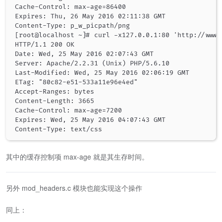
Cache-Control: max-age=86400

Expires: Thu, 26 May 2016 02:11:38 GMT

Content-Type: p_w_picpath/png

[root@localhost ~]# curl -x127.0.0.1:80 'http://www.
HTTP/1.1 200 OK

Date: Wed, 25 May 2016 02:07:43 GMT

Server: Apache/2.2.31 (Unix) PHP/5.6.10

Last-Modified: Wed, 25 May 2016 02:06:19 GMT

ETag: "80c82-e51-533a11e96e4ed"

Accept-Ranges: bytes

Content-Length: 3665

Cache-Control: max-age=7200

Expires: Wed, 25 May 2016 04:07:43 GMT

其中的缓存控制项 max-age 就是其生存时间。
另外 mod_headers.c 模块也能实现这个操作
同上：