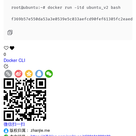
root@ubuntu:~# docker run -itd ubuntu_v2 bash

0
Docker
CLI
微信扫一扫
版权归属：
zhanjie.me