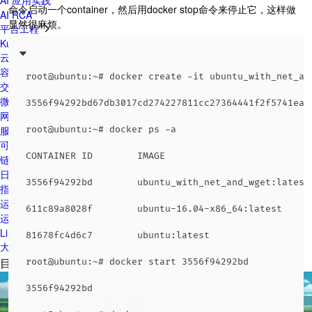
AI 应用实践
命令启动一个container，然后用docker stop命令来停止它，这样做
AI RCA
显然很麻烦。
平台工程
Kubernetes
云原生
容器平台
root@ubuntu:~# docker create -it ubuntu_with_net_and
交付平台
微服务治理
3556f94292bd67db3017cd274227811cc27364441f2f5741ea61
网关与流量治理
服务网格
root@ubuntu:~# docker ps -a

可观测性
CONTAINER ID        IMAGE                          
链路追踪
日志收集
3556f94292bd        ubuntu_with_net_and_wget:latest
指标监控
运维与Linux
611c89a8028f        ubuntu-16.04-x86_64:latest     
运维
Linux
81678fc4d6c7        ubuntu:latest                  
大数据
目 录
CONTENT
root@ubuntu:~# docker start 3556f94292bd

3556f94292bd
