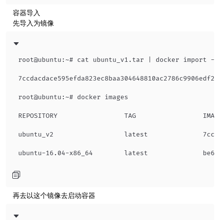
​ 容器导入
​ 先导入为镜像
root@ubuntu:~# cat ubuntu_v1.tar | docker import - u
7ccdacdace595efda823ec8baa304648810ac2786c9906edf295
root@ubuntu:~# docker images

REPOSITORY                 TAG                 IMAG
ubuntu_v2                  latest              7ccd
​ 再去以这个镜像去启动容器