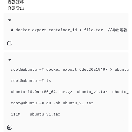
​ 容器迁移
​ 容器导出
root@ubuntu:~# docker export 6dec20a19497 > ubuntu_v
root@ubuntu:~# ls

ubuntu-16.04-x86_64.tar.gz  ubuntu_v1.tar  ubuntu_wi
root@ubuntu:~# du -sh ubuntu_v1.tar
