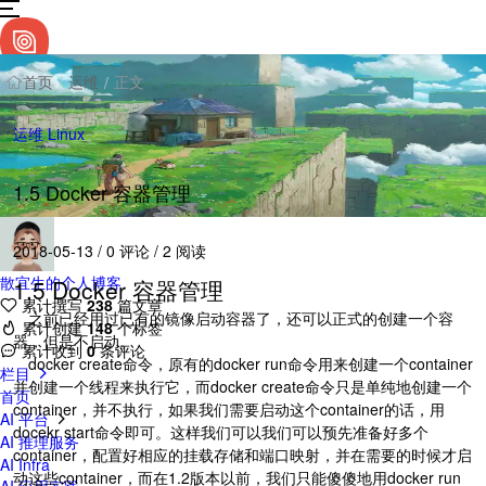
首页
运维
正文
/
/
运维
Linux
1.5 Docker 容器管理
2018-05-13
/
0 评论
/
2 阅读
散宜生的个人博客
1.5 Docker 容器管理
累计撰写
238
篇文章
​ 之前已经用过已有的镜像启动容器了，还可以正式的创建一个容
累计创建
148
个标签
器，但是不启动。
累计收到
0
条评论
​ docker create命令，原有的docker run命令用来创建一个container
栏目
并创建一个线程来执行它，而docker create命令只是单纯地创建一个
首页
container，并不执行，如果我们需要启动这个container的话，用
AI 平台
docekr start命令即可。这样我们可以我们可以预先准备好多个
AI 推理服务
container，配置好相应的挂载存储和端口映射，并在需要的时候才启
AI Infra
动这些container，而在1.2版本以前，我们只能傻傻地用docker run