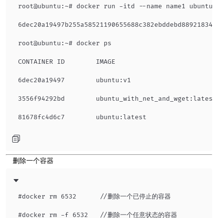
root@ubuntu:~# docker run -itd --name name1 ubuntu:v
6dec20a19497b255a58521190655688c382ebddebd8892183471
root@ubuntu:~# docker ps

CONTAINER ID        IMAGE                          
6dec20a19497        ubuntu:v1                      
3556f94292bd        ubuntu_with_net_and_wget:latest
​ 删除一个容器
#docker rm 6532      //删除一个已停止的容器
