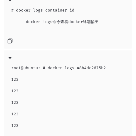
# docker logs container_id

      docker logs命令查看docker终端输出

root@ubuntu:~# docker logs 48b4dc2675b2

123

123

123

123

123
