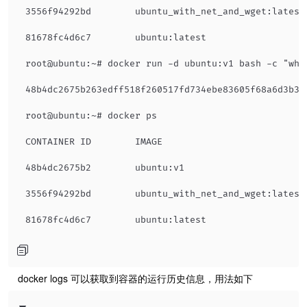
3556f94292bd        ubuntu_with_net_and_wget:latest
81678fc4d6c7        ubuntu:latest                  
root@ubuntu:~# docker run -d ubuntu:v1 bash -c "whil
48b4dc2675b263edff518f260517fd734ebe83605f68a6d3b310
root@ubuntu:~# docker ps

CONTAINER ID        IMAGE                          
48b4dc2675b2        ubuntu:v1                      
3556f94292bd        ubuntu_with_net_and_wget:latest
​ docker logs 可以获取到容器的运行历史信息，用法如下