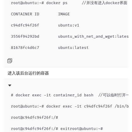
root@ubuntu:~# docker ps      //并没有进入docker界面

CONTAINER ID        IMAGE                          
c94dfc94f26f        ubuntu:v1                      
3556f94292bd        ubuntu_with_net_and_wget:latest
​ 进入该后台运行的容器
# docker exec -it container_id bash  //可以临
root@ubuntu:~# docker exec -it c94dfc94f26f /bin/bas
root@c94dfc94f26f:/#

root@c94dfc94f26f:/# exitroot@ubuntu:~#
