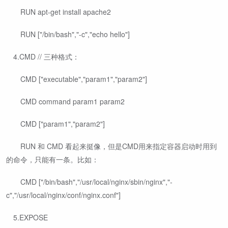
​ ​ RUN apt-get install apache2
​ ​ RUN ["/bin/bash","-c","echo hello"]
​ 4.CMD // 三种格式：
​ ​ CMD ["executable","param1","param2"]
​ ​ CMD command param1 param2
​ ​ CMD ["param1","param2"]
​ ​ RUN 和 CMD 看起来挺像，但是CMD用来指定容器启动时用到
的命令，只能有一条。比如：
​ ​ CMD ["/bin/bash","/usr/local/nginx/sbin/nginx","-
c","/usr/local/nginx/conf/nginx.conf"]
​ 5.EXPOSE