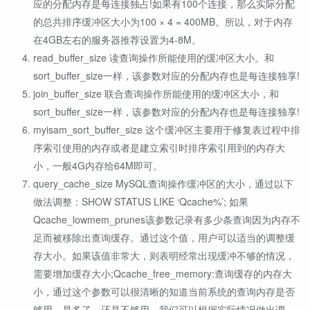
应的分配内存是每连接独占!如果有100个连接，那么实际分配
的总共排序缓冲区大小为100 × 4 = 400MB。所以，对于内存
在4GB左右的服务器推荐设置为4-8M。
read_buffer_size 读查询操作所能使用的缓冲区大小。和
sort_buffer_size一样，该参数对应的分配内存也是每连接独享!
join_buffer_size 联合查询操作所能使用的缓冲区大小，和
sort_buffer_size一样，该参数对应的分配内存也是每连接独享!
myisam_sort_buffer_size 这个缓冲区主要用于修复表过程中排
序索引使用的内存或者是建立索引时排序索引用到的内存大
小，一般4G内存给64M即可。
query_cache_size MySQL查询操作缓冲区的大小，通过以下
做法调整：SHOW STATUS LIKE ‘Qcache%’; 如果
Qcache_lowmem_prunes该参数记录有多少条查询因为内存不
足而被移除出查询缓存。通过这个值，用户可以适当的调整缓
存大小。如果该值非常大，则表明经常出现缓冲不够的情况，
需要增加缓存大小;Qcache_free_memory:查询缓存的内存大
小，通过这个参数可以很清晰的知道当前系统的查询内存是否
够用，是多了，还是不够用，我们可以根据实际情况做出调