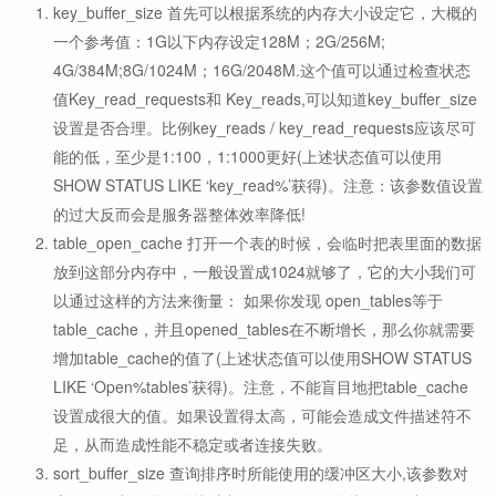
key_buffer_size 首先可以根据系统的内存大小设定它，大概的
一个参考值：1G以下内存设定128M；2G/256M;
4G/384M;8G/1024M；16G/2048M.这个值可以通过检查状态
值Key_read_requests和 Key_reads,可以知道key_buffer_size
设置是否合理。比例key_reads / key_read_requests应该尽可
能的低，至少是1:100，1:1000更好(上述状态值可以使用
SHOW STATUS LIKE ‘key_read%’获得)。注意：该参数值设置
的过大反而会是服务器整体效率降低!
table_open_cache 打开一个表的时候，会临时把表里面的数据
放到这部分内存中，一般设置成1024就够了，它的大小我们可
以通过这样的方法来衡量： 如果你发现 open_tables等于
table_cache，并且opened_tables在不断增长，那么你就需要
增加table_cache的值了(上述状态值可以使用SHOW STATUS
LIKE ‘Open%tables’获得)。注意，不能盲目地把table_cache
设置成很大的值。如果设置得太高，可能会造成文件描述符不
足，从而造成性能不稳定或者连接失败。
sort_buffer_size 查询排序时所能使用的缓冲区大小,该参数对