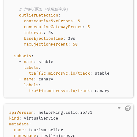
# 熔断/逐出（使用新字段）
outlierDetection
:
consecutive5xxErrors
:
5
consecutiveGatewayErrors
:
5
interval
:
 5s

baseEjectionTime
:
 30s

maxEjectionPercent
:
50
subsets
:
-
name
:
 stable

labels
:
traffic.microsvc.io/track
:
 stable

-
name
:
 canary

labels
:
traffic.microsvc.io/track
:
apiVersion
:
kind
:
metadata
:
name
:
 tourism
-
seller

namespace
:
 test1
-