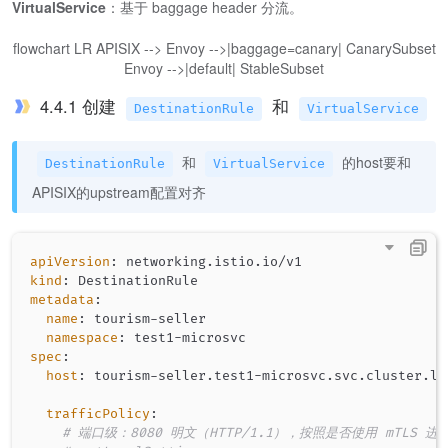
VirtualService
：基于 baggage header 分流。
flowchart LR APISIX --> Envoy -->|baggage=canary| CanarySubset
Envoy -->|default| StableSubset
4.4.1 创建
和
DestinationRule
VirtualService
和
的host要和
DestinationRule
VirtualService
APISIX的upstream配置对齐
apiVersion
:
kind
:
metadata
:
name
:
 tourism
-
seller

namespace
:
 test1
-
spec
:
host
:
 tourism
-
seller.test1
-
microsvc.svc.cluster.loc
trafficPolicy
:
# 端口级：8080 明文（HTTP/1.1），按照是否使用 mTLS 进