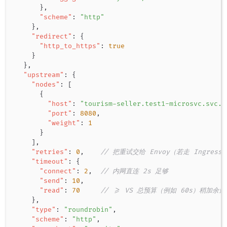
}
,
"scheme"
:
"http"
}
,
"redirect"
:
{
"http_to_https"
:
true
}
}
,
"upstream"
:
{
"nodes"
:
[
{
"host"
:
"tourism-seller.test1-microsvc.svc.c
"port"
:
8080
,
"weight"
:
1
}
]
,
"retries"
:
0
,
// 把重试交给 Envoy（若走 Ingres
"timeout"
:
{
"connect"
:
2
,
// 内网直连 2s 足够
"send"
:
10
,
"read"
:
70
// >= VS 总预算（例如 60s）稍加余量
}
,
"type"
:
"roundrobin"
,
"scheme"
:
"http"
,