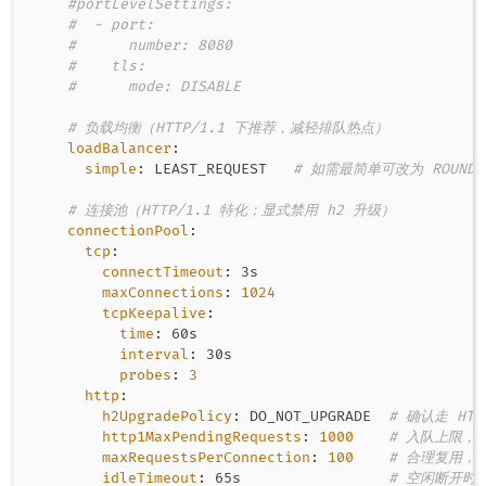
#portLevelSettings:
#  - port:
#      number: 8080
#    tls:
#      mode: DISABLE
# 负载均衡（HTTP/1.1 下推荐，减轻排队热点）
loadBalancer
:
simple
:
 LEAST_REQUEST   
# 如需最简单可改为 ROUND_R
# 连接池（HTTP/1.1 特化；显式禁用 h2 升级）
connectionPool
:
tcp
:
connectTimeout
:
 3s

maxConnections
:
1024
tcpKeepalive
:
time
:
 60s

interval
:
 30s

probes
:
3
http
:
h2UpgradePolicy
:
 DO_NOT_UPGRADE  
# 确认走 HTT
http1MaxPendingRequests
:
1000
# 入队上限，
maxRequestsPerConnection
:
100
# 合理复用，
idleTimeout
:
 65s                 
# 空闲断开时间