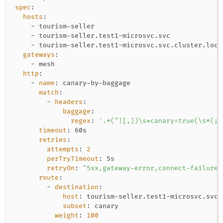
spec
:
hosts
:
-
 tourism
-
seller

-
 tourism
-
seller.test1
-
microsvc.svc

-
 tourism
-
seller.test1
-
microsvc.svc.cluster.local
gateways
:
-
 mesh

http
:
-
name
:
 canary
-
by
-
baggage

match
:
-
headers
:
baggage
:
regex
:
'.*(^|[,])\s*canary=true(\s*(;[
timeout
:
 60s

retries
:
attempts
:
2
perTryTimeout
:
 5s

retryOn
:
"5xx,gateway-error,connect-failure,
route
:
-
destination
:
host
:
 tourism
-
seller.test1
-
microsvc.svc.
subset
:
 canary

weight
:
100