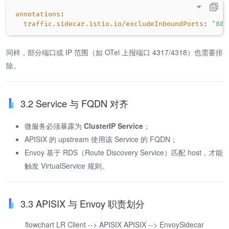
annotations
:
traffic.sidecar.istio.io/excludeInboundPorts
:
"80,
同样，部分端口或 IP 范围（如 OTel 上报端口 4317/4318）也需要排
除。
3.2 Service 与 FQDN 对齐
微服务必须暴露为
ClusterIP Service
；
APISIX 的 upstream 使用该 Service 的 FQDN；
Envoy 基于 RDS（Route Discovery Service）匹配 host，才能
触发 VirtualService 规则。
3.3 APISIX 与 Envoy 职责划分
flowchart LR Client --> APISIX APISIX --> EnvoySidecar