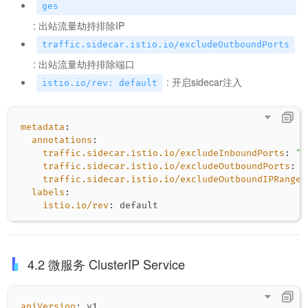
ges
: 出站流量劫持排除IP
traffic.sidecar.istio.io/excludeOutboundPorts
: 出站流量劫持排除端口
: 开启sidecar注入
istio.io/rev: default
metadata
:
annotations
:
traffic.sidecar.istio.io/excludeInboundPorts
:
"8
traffic.sidecar.istio.io/excludeOutboundPorts
:
"
traffic.sidecar.istio.io/excludeOutboundIPRanges
labels
:
istio.io/rev
:
4.2 微服务 ClusterIP Service
apiVersion
: