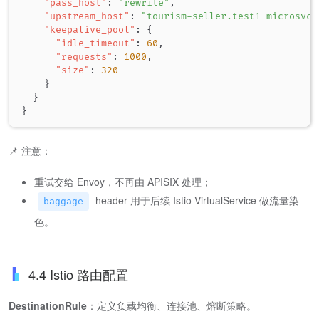
"pass_host"
:
"rewrite"
,
"upstream_host"
:
"tourism-seller.test1-microsvc.
"keepalive_pool"
:
{
"idle_timeout"
:
60
,
"requests"
:
1000
,
"size"
:
320
}
}
}
📌 注意：
重试交给 Envoy，不再由 APISIX 处理；
header 用于后续 Istio VirtualService 做流量染
baggage
色。
4.4 Istio 路由配置
DestinationRule
：定义负载均衡、连接池、熔断策略。