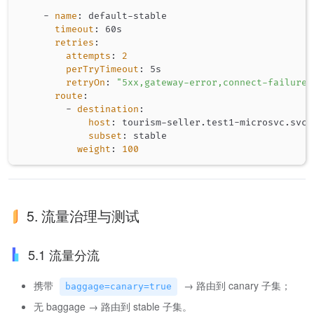
-
name
:
 default
-
stable

timeout
:
 60s

retries
:
attempts
:
2
perTryTimeout
:
 5s

retryOn
:
"5xx,gateway-error,connect-failure,
route
:
-
destination
:
host
:
 tourism
-
seller.test1
-
microsvc.svc.
subset
:
 stable

weight
:
100
5. 流量治理与测试
5.1 流量分流
携带
→ 路由到 canary 子集；
baggage=canary=true
无 baggage → 路由到 stable 子集。