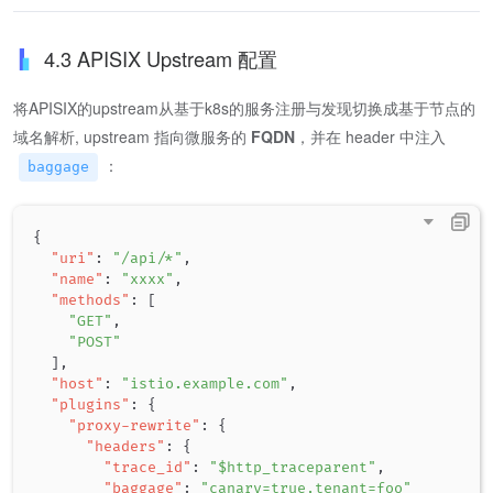
4.3 APISIX Upstream 配置
将APISIX的upstream从基于k8s的服务注册与发现切换成基于节点的
域名解析, upstream 指向微服务的
FQDN
，并在 header 中注入
：
baggage
{
"uri"
:
"/api/*"
,
"name"
:
"xxxx"
,
"methods"
:
[
"GET"
,
"POST"
]
,
"host"
:
"istio.example.com"
,
"plugins"
:
{
"proxy-rewrite"
:
{
"headers"
:
{
"trace_id"
:
"$http_traceparent"
,
"baggage"
:
"canary=true,tenant=foo"