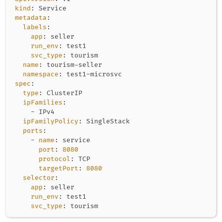
kind
:
metadata
:
labels
:
app
:
 seller

run_env
:
 test1

svc_type
:
 tourism

name
:
 tourism
-
seller

namespace
:
 test1
-
spec
:
type
:
 ClusterIP

ipFamilies
:
-
 IPv4

ipFamilyPolicy
:
 SingleStack

ports
:
-
name
:
 service

port
:
8080
protocol
:
 TCP

targetPort
:
8080
selector
:
app
:
 seller

run_env
:
 test1

svc_type
: