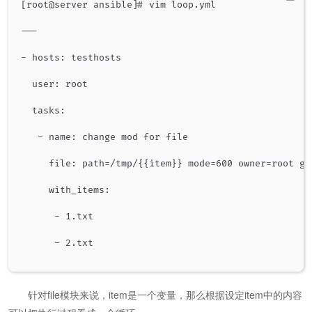
[root@server ansible]# vim loop.yml

---

- hosts: testhosts

  user: root

  tasks:

   - name: change mod for file

     file: path=/tmp/{{item}} mode=600 owner=root gro
     with_items:

      - 1.txt

      - 2.txt

​ ​ 针对file模块来说，item是一个变量，那么根据设定item中的内容