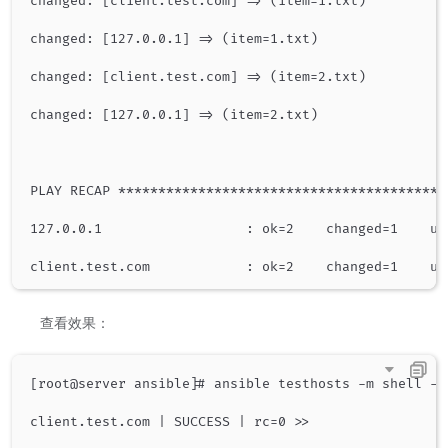
changed: [client.test.com] => (item=1.txt)

changed: [127.0.0.1] => (item=1.txt)

changed: [client.test.com] => (item=2.txt)

changed: [127.0.0.1] => (item=2.txt)

PLAY RECAP *****************************************
127.0.0.1                  : ok=2    changed=1    un
​ ​ 查看效果：
[root@server ansible]# ansible testhosts -m shell -a
client.test.com | SUCCESS | rc=0 >>
