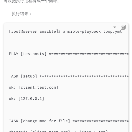
可以把执行过程看成一个循环。
​ ​ 执行结果：
[root@server ansible]# ansible-playbook loop.yml

PLAY [testhosts] ***********************************
TASK [setup] ***************************************
ok: [client.test.com]

ok: [127.0.0.1]

TASK [change mod for file] *************************