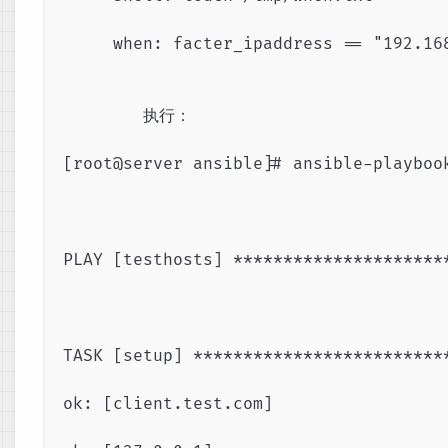
     when: facter_ipaddress == "19
        执行：

[root@server ansible]# ansible-playbook
PLAY [testhosts] *********************
TASK [setup] *************************
ok: [client.test.com]
