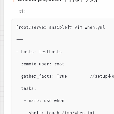
​ ​ 例：
[root@server ansible]# vim when.yml

---

- hosts: testhosts

  remote_user: root

  gather_facts: True         //set
  tasks:

   - name: use when

     shell: touch /tmp/when.txt
