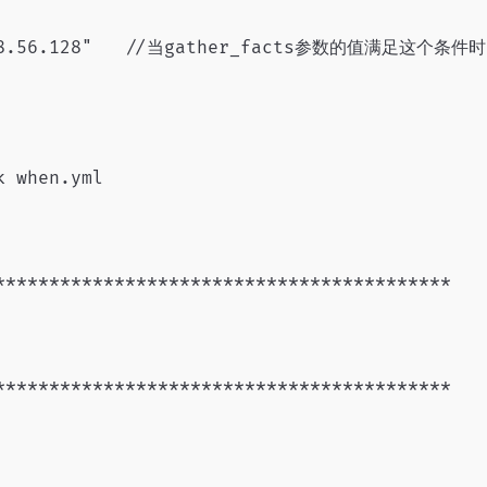
2.168.56.128"   //当gather_facts参数的值满足这个条件
 when.yml

******************************************

******************************************
