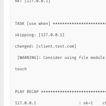
ok: [127.0.0.1]

TASK [use when] **********************
skipping: [127.0.0.1]

changed: [client.test.com]

 [WARNING]: Consider using file module 
touch

PLAY RECAP ***************************
127.0.0.1                  : ok=1    ch