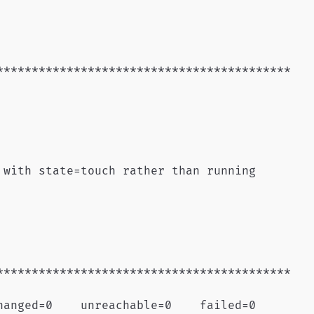
******************************************

with state=touch rather than running

******************************************

anged=0    unreachable=0    failed=0
