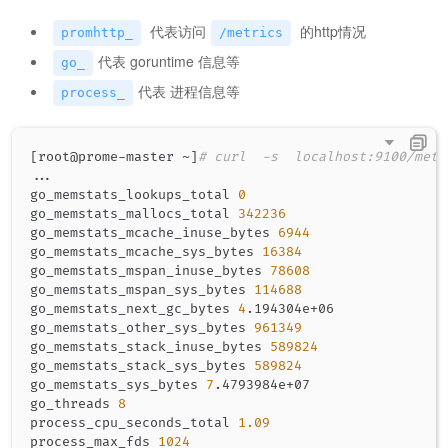
代表访问
的http情况
promhttp_
/metrics
代表 goruntime 信息等
go_
代表 进程信息等
process_
[
root@prome-master ~
]
# curl  -s  localhost:9100/metr
..
.

go_memstats_lookups_total 
0
go_memstats_mallocs_total 
342236
go_memstats_mcache_inuse_bytes 
6944
go_memstats_mcache_sys_bytes 
16384
go_memstats_mspan_inuse_bytes 
78608
go_memstats_mspan_sys_bytes 
114688
go_memstats_next_gc_bytes 
4
.194304e+06

go_memstats_other_sys_bytes 
961349
go_memstats_stack_inuse_bytes 
589824
go_memstats_stack_sys_bytes 
589824
go_memstats_sys_bytes 
7
.4793984e+07

go_threads 
8
process_cpu_seconds_total 
1.09
process_max_fds 
1024