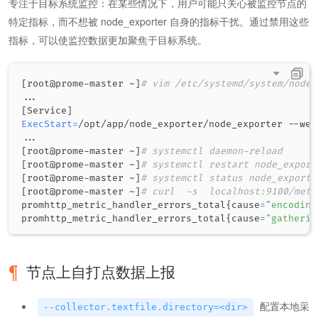
专注于目标系统监控：在某些情况下，用户可能只关心被监控节点的
特定指标，而不想被 node_exporter 自身的指标干扰。通过禁用这些
指标，可以使监控数据更加聚焦于目标系统。
[
root@prome-master ~
]
# vim /etc/systemd/system/node_
..
[
Service
]
ExecStart
=
..
[
root@prome-master ~
]
# systemctl daemon-reload
[
root@prome-master ~
]
# systemctl restart node_export
[
root@prome-master ~
]
# systemctl status node_exporte
[
root@prome-master ~
]
# curl  -s  localhost:9100/metr
promhttp_metric_handler_errors_total
{
cause
=
"encoding
promhttp_metric_handler_errors_total
{
cause
=
"gatherin
节点上自打点数据上报
配置本地采
--collector.textfile.directory=<dir>