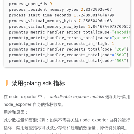
process_open_fds 
9
process_resident_memory_bytes 
2
.8372992e+07

process_start_time_seconds 
1
.72489301464e+09

process_virtual_memory_bytes 
7
.35850496e+08

process_virtual_memory_max_bytes 
1
.8446744073709552e+
promhttp_metric_handler_errors_total
{
cause
=
"encoding
promhttp_metric_handler_errors_total
{
cause
=
"gatherin
promhttp_metric_handler_requests_in_flight 
1
promhttp_metric_handler_requests_total
{
code
=
"200"
}
1
promhttp_metric_handler_requests_total
{
code
=
"500"
}
0
promhttp_metric_handler_requests_total
{
code
=
"503"
}
0
禁用golang sdk 指标
在 node_exporter 中，
--web.disable-exporter-metrics
选项用于禁用
node_exporter 自身的指标收集。
用途和原因：
减少数据量和资源消耗：如果不需要关注 node_exporter 自身的运行
指标，禁用这些指标可以减少存储和处理的数据量，降低资源消耗。