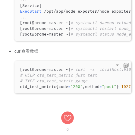
[
Service
]
ExecStart
=
/opt/app/node_exporter/node_exporter 
..
[
root@prome-master ~
]
# systemctl daemon-reload
[
root@prome-master ~
]
# systemctl restart node_e
[
root@prome-master ~
]
# systemctl status node_ex
curl查看数据
[
root@prome-master ~
]
# curl  -s  localhost:9100
# HELP ctd_test_metric just test
# TYPE ctd_test_metric gauge
ctd_test_metric
{
code
=
"200"
,method
=
"post"
}
1027
0