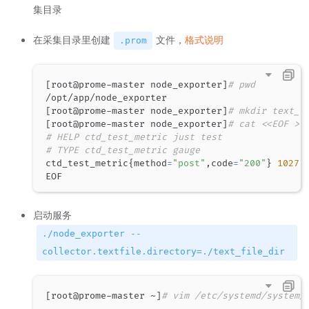
集目录
在采集目录里创建
文件，
格式说明
.prom
[
root@prome-master node_exporter
]
# pwd
[
root@prome-master node_exporter
]
# mkdir text_f
[
root@prome-master node_exporter
]
# cat <<EOF > 
# HELP ctd_test_metric just test
# TYPE ctd_test_metric gauge
ctd_test_metric
{
method
=
"post"
,code
=
"200"
}
1027
启动服务
./node_exporter --
collector.textfile.directory=./text_file_dir
[
root@prome-master ~
]
# vim /etc/systemd/system/
..