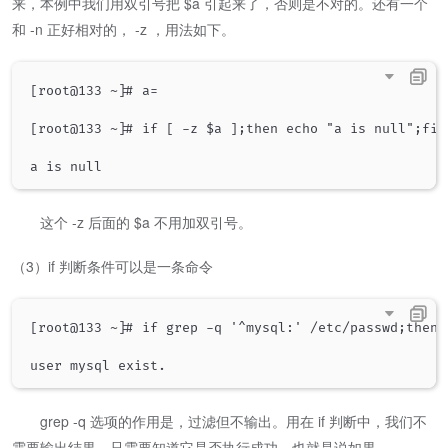
来，本例中我们用双引号把 $a 引起来了，否则是不对的。还有一个
和 -n 正好相对的， -z ，用法如下。
[root@133 ~]# a=

[root@133 ~]# if [ -z $a ];then echo "a is null";fi

这个 -z 后面的 $a 不用加双引号。
（3）if 判断条件可以是一条命令
[root@133 ~]# if grep -q '^mysql:' /etc/passwd;then 
grep -q 选项的作用是，过滤但不输出。用在 if 判断中，我们不
需要输出结果，只需要知道它是否执行成功，也就是说如果