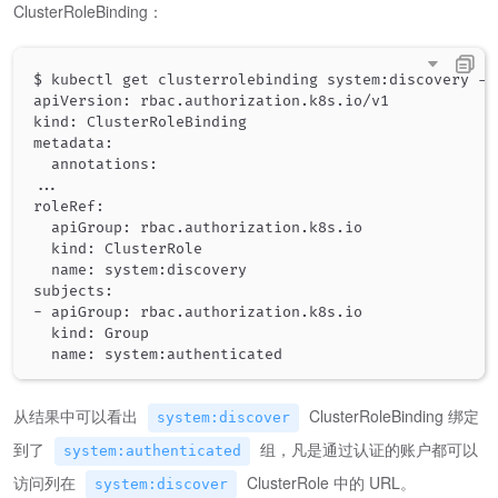
ClusterRoleBinding：
$ kubectl get clusterrolebinding system:discovery -o 
apiVersion: rbac.authorization.k8s.io/v1

kind: ClusterRoleBinding

metadata:

..
.

roleRef:

  apiGroup: rbac.authorization.k8s.io

  kind: ClusterRole

  name: system:discovery

subjects:

- apiGroup: rbac.authorization.k8s.io

  kind: Group

从结果中可以看出
ClusterRoleBinding 绑定
system:discover
到了
组，凡是通过认证的账户都可以
system:authenticated
访问列在
ClusterRole 中的 URL。
system:discover