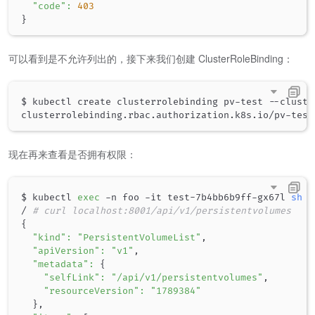
"code"
:
403
}
可以看到是不允许列出的，接下来我们创建 ClusterRoleBinding：
$ kubectl create clusterrolebinding pv-test --cluste
现在再来查看是否拥有权限：
$ kubectl 
exec
 -n foo -it test-7b4bb6b9ff-gx67l 
sh
/ 
# curl localhost:8001/api/v1/persistentvolumes
{
"kind"
:
"PersistentVolumeList"
,

"apiVersion"
:
"v1"
,

"metadata"
:
{
"selfLink"
:
"/api/v1/persistentvolumes"
,

"resourceVersion"
:
"1789384"
}
,
