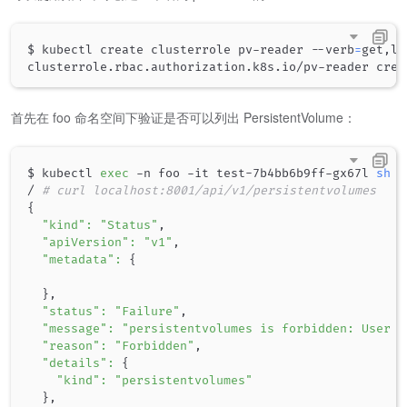
$ kubectl create clusterrole pv-reader --verb
=
get,li
首先在 foo 命名空间下验证是否可以列出 PersistentVolume：
$ kubectl 
exec
 -n foo -it test-7b4bb6b9ff-gx67l 
sh
/ 
# curl localhost:8001/api/v1/persistentvolumes
{
"kind"
:
"Status"
,

"apiVersion"
:
"v1"
,

"metadata"
:
{
}
,

"status"
:
"Failure"
,

"message"
:
"persistentvolumes is forbidden: User 
\
"reason"
:
"Forbidden"
,

"details"
:
{
"kind"
:
"persistentvolumes"
}
,
