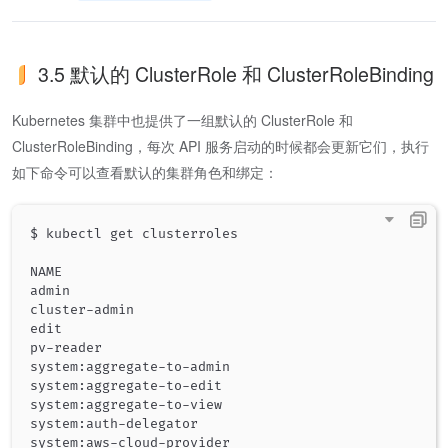
3.5 默认的 ClusterRole 和 ClusterRoleBinding
Kubernetes 集群中也提供了一组默认的 ClusterRole 和
ClusterRoleBinding，每次 API 服务启动的时候都会更新它们，执行
如下命令可以查看默认的集群角色和绑定：
$ kubectl get clusterroles

NAME                                                
admin                                               
cluster-admin                                       
edit                                                
pv-reader                                           
system:aggregate-to-admin                           
system:aggregate-to-edit                            
system:aggregate-to-view                            
system:auth-delegator                               
system:aws-cloud-provider                           