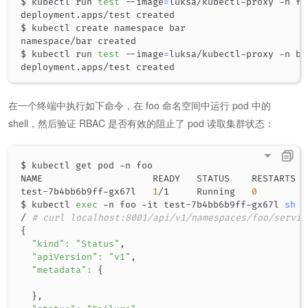
$ kubectl run 
test
 --image
=
luksa/kubectl-proxy -n foo
deployment.apps/test created

$ kubectl create namespace bar

namespace/bar created

$ kubectl run 
test
 --image
=
luksa/kubectl-proxy -n bar
在一个终端中执行如下命令，在 foo 命名空间中运行 pod 中的
shell，然后验证 RBAC 是否有效的阻止了 pod 读取集群状态：
$ kubectl get pod -n foo

NAME                    READY   STATUS    RESTARTS   
test-7b4bb6b9ff-gx67l   
1
/1     Running   
0
          
$ kubectl 
exec
 -n foo -it test-7b4bb6b9ff-gx67l 
sh
/ 
# curl localhost:8001/api/v1/namespaces/foo/servic
{
"kind"
:
"Status"
,

"apiVersion"
:
"v1"
,

"metadata"
:
{
}
,
