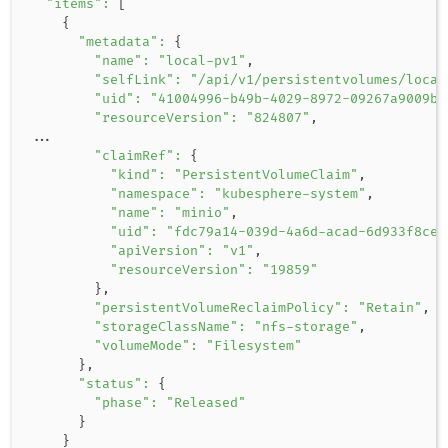
"items"
:
[
{
"metadata"
:
{
"name"
:
"local-pv1"
,

"selfLink"
:
"/api/v1/persistentvolumes/local
"uid"
:
"41004996-b49b-4029-8972-09267a9009bb
"resourceVersion"
:
"824807"
..
.

"claimRef"
:
{
"kind"
:
"PersistentVolumeClaim"
,

"namespace"
:
"kubesphere-system"
,

"name"
:
"minio"
,

"uid"
:
"fdc79a14-039d-4a6d-acad-6d933f8ced
"apiVersion"
:
"v1"
,

"resourceVersion"
:
"19859"
}
,

"persistentVolumeReclaimPolicy"
:
"Retain"
,

"storageClassName"
:
"nfs-storage"
,

"volumeMode"
:
"Filesystem"
}
,

"status"
:
{
"phase"
:
"Released"
}
}