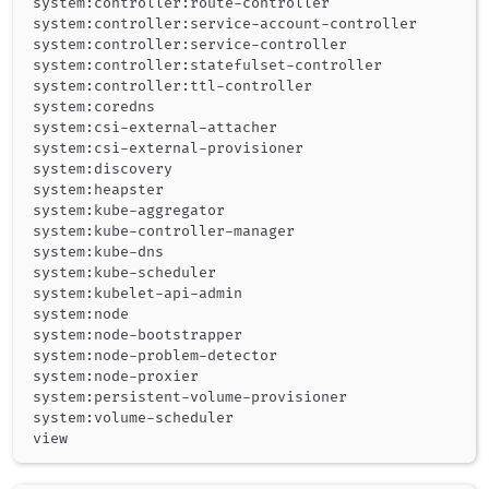
system:controller:route-controller                  
system:controller:service-account-controller        
system:controller:service-controller                
system:controller:statefulset-controller            
system:controller:ttl-controller                    
system:coredns                                      
system:csi-external-attacher                        
system:csi-external-provisioner                     
system:discovery                                    
system:heapster                                     
system:kube-aggregator                              
system:kube-controller-manager                      
system:kube-dns                                     
system:kube-scheduler                               
system:kubelet-api-admin                            
system:node                                         
system:node-bootstrapper                            
system:node-problem-detector                        
system:node-proxier                                 
system:persistent-volume-provisioner                
system:volume-scheduler                             