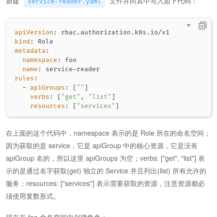
新建
文件并向其中写入如下代码：
service-reader.yaml
apiVersion
:
kind
:
metadata
:
namespace
:
 foo

name
:
 service
-
rules
:
-
apiGroups
:
[
""
]
verbs
:
[
"get"
,
"list"
]
resources
:
[
"services"
]
在上面的这个代码中，namespace 表示的是 Role 所在的命名空间；
因为获取的是 service，它是 apiGroup 中的核心资源，它是没有
apiGroup 名的，所以这里 apiGroups 为空；verbs: ["get", "list"] 表
示的是通过名字获取(get) 独立的 Service 并且列出(list) 所有允许的
服务；resources: ["services"] 表示需要获取的资源，注意资源都必
须使用复数形式。
现在在 foo 命名空间中创建角色：