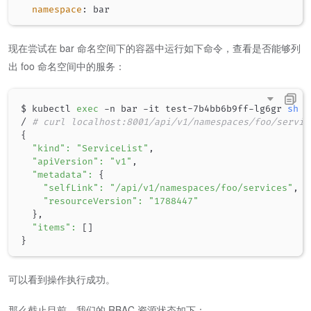
namespace
:
现在尝试在 bar 命名空间下的容器中运行如下命令，查看是否能够列
出 foo 命名空间中的服务：
$ kubectl 
exec
 -n bar -it test-7b4bb6b9ff-lg6gr 
sh
/ 
# curl localhost:8001/api/v1/namespaces/foo/servic
{
"kind"
:
"ServiceList"
,

"apiVersion"
:
"v1"
,

"metadata"
:
{
"selfLink"
:
"/api/v1/namespaces/foo/services"
,

"resourceVersion"
:
"1788447"
}
,

"items"
:
[
]
}
可以看到操作执行成功。
那么截止目前，我们的 RBAC 资源状态如下：