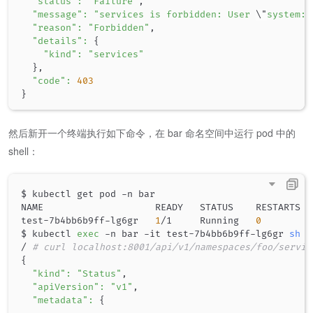
"status"
:
"Failure"
,

"message"
:
"services is forbidden: User 
\"
system:s
"reason"
:
"Forbidden"
,

"details"
:
{
"kind"
:
"services"
}
,

"code"
:
403
}
然后新开一个终端执行如下命令，在 bar 命名空间中运行 pod 中的
shell：
$ kubectl get pod -n bar

NAME                    READY   STATUS    RESTARTS   
test-7b4bb6b9ff-lg6gr   
1
/1     Running   
0
         
$ kubectl 
exec
 -n bar -it test-7b4bb6b9ff-lg6gr 
sh
/ 
# curl localhost:8001/api/v1/namespaces/foo/servic
{
"kind"
:
"Status"
,

"apiVersion"
:
"v1"
,

"metadata"
:
{