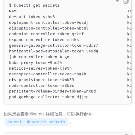
$ kubectl get secrets

NAME                                             TYP
default-token-sths6                              kub
deployment-controller-token-9qzdj                kub
disruption-controller-token-hbc8l                kub
endpoint-controller-token-qr2rf                  kub
expand-controller-token-mbmks                    kub
generic-garbage-collector-token-5drr7            kub
horizontal-pod-autoscaler-token-54xdg            kub
job-controller-token-4tgns                       kub
kube-proxy-token-9hc24                           kub
metrics-server-token-lj9th                       kub
namespace-controller-token-tng4h                 kub
nfs-provisioner-token-4wk59                      kub
node-controller-token-x8b8s                      kub
persistent-volume-binder-token-whx8d             kub
pod-garbage-collector-token-djjmp                kub
如果想要查看 Secrets 详细信息，可以执行命令
。
kubectl describe secrets