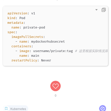
apiVersion
:
kind
:
metadata
:
name
:
 private
-
spec
:
imagePullSecrets
:
-
name
:
 mydockerhubsecret

containers
:
-
image
:
 username/private
:
tag 
# 这里根据实际情况添
name
:
 main

restartPolicy
:
0
Kubernetes