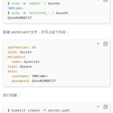
$ 
echo
 -n 
'admin'
|
YWRtaW4
=
$ 
echo
 -n 
'Az123456_'
|
 base64

新建
secret.yaml
文件，并写入如下内容：
apiVersion
:
kind
:
metadata
:
name
:
type
:
data
:
username
:
 YWRtaW4=

password
:
执行创建：
$ kubectl create -f secret.yaml
