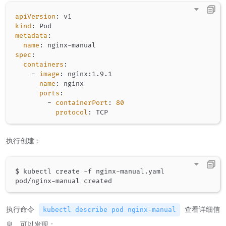
apiVersion
:
kind
:
metadata
:
name
:
 nginx
-
spec
:
containers
:
-
image
:
 nginx
:
1.9.1

name
:
 nginx

ports
:
-
containerPort
:
80
protocol
:
执行创建：
$ kubectl create -f nginx-manual.yaml

执行命令
查看详细信
kubectl describe pod nginx-manual
息，可以发现：