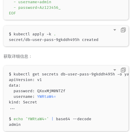
  - username=admin

  - password=Az123456_

EOF
$ kubectl apply -k 
.
获取详细信息：
$ kubectl get secrets db-user-pass-9gkddh495h -o yaml
apiVersion: v1

data:

  password: QXoxMjM0NTZf

  username: 
YWRtaW4
=
..
.

$ 
echo
'YWRtaW4='
|
 base64 --decode
