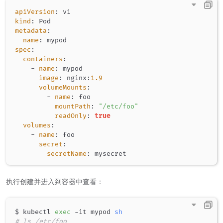
apiVersion
:
kind
:
metadata
:
name
:
spec
:
containers
:
-
name
:
 mypod

image
:
 nginx
:
1.9
volumeMounts
:
-
name
:
 foo

mountPath
:
"/etc/foo"
readOnly
:
true
volumes
:
-
name
:
 foo

secret
:
secretName
:
执行创建并进入到容器中查看：
$ kubectl 
exec
 -it mypod 
sh
# ls /etc/foo