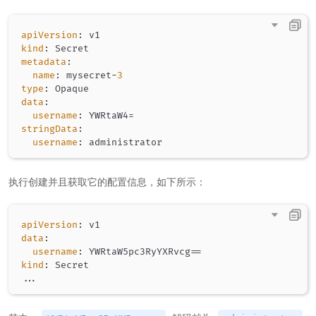
apiVersion
:
kind
:
metadata
:
name
:
 mysecret
-
3
type
:
data
:
username
:
stringData
:
username
:
执行创建并且获取它的配置信息，如下所示：
apiVersion
:
data
:
username
:
kind
:
...