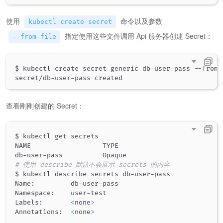
使用
命令以及参数
kubectl create secret
指定使用这些文件调用 Api 服务器创建 Secret：
--from-file
$ kubectl create secret generic db-user-pass --from-
查看刚刚创建的 Secret：
$ kubectl get secrets

NAME                  TYPE                          
db-user-pass          Opaque                        
# 使用 describe 默认不会展示 secrets 的内容
$ kubectl describe secrets db-user-pass

Name:         db-user-pass

Namespace:    user-test

Labels:       
<
none
>
Annotations:  
<
none
>