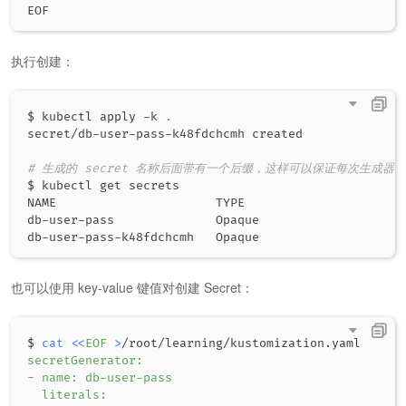
执行创建：
$ kubectl apply -k 
.
secret/db-user-pass-k48fdchcmh created

# 生成的 secret 名称后面带有一个后缀，这样可以保证每次生成器修
$ kubectl get secrets

NAME                      TYPE                      
db-user-pass              Opaque                    
db-user-pass-k48fdchcmh   Opaque                    
也可以使用 key-value 键值对创建 Secret：
$ 
cat
<<
EOF
>
/root/learning/kustomization.yaml
secretGenerator:

- name: db-user-pass

  literals:
