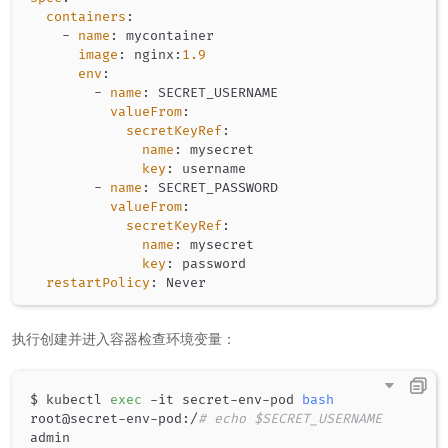
containers
:
-
name
:
 mycontainer

image
:
 nginx
:
1.9
env
:
-
name
:
 SECRET_USERNAME

valueFrom
:
secretKeyRef
:
name
:
 mysecret

key
:
 username

-
name
:
 SECRET_PASSWORD

valueFrom
:
secretKeyRef
:
name
:
 mysecret

key
:
 password

restartPolicy
:
执行创建并进入容器检查环境变量：
$ kubectl 
exec
 -it secret-env-pod 
bash
root@secret-env-pod:/
# echo $SECRET_USERNAME
admin
