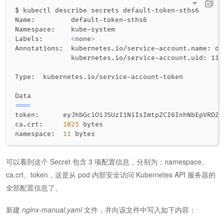
$ kubectl describe secrets default-token-sths6

Name:         default-token-sths6

Namespace:    kube-system

Labels:       
<
none
>
Annotations:  kubernetes.io/service-account.name: def
              kubernetes.io/service-account.uid: 11d
Type:  kubernetes.io/service-account-token

==
==
token:      eyJhbGciOiJSUzI1NiIsImtpZCI6InhNbEpVRDZO
ca.crt:     
1025
 bytes

namespace:  
11
可以看到这个 Secret 包含 3 项配置信息，分别为：namespace、
ca.crt、token，这是从 pod 内部安全访问 Kubernetes API 服务器的
全部配置信息了。
新建
nginx-manual.yaml
文件，并向该文件中写入如下内容：